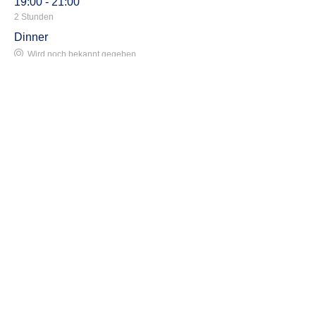
19:00 - 21:00
2 Stunden
Dinner
Wird noch bekannt gegeben
Alle ansehen
© AFNB GmbH