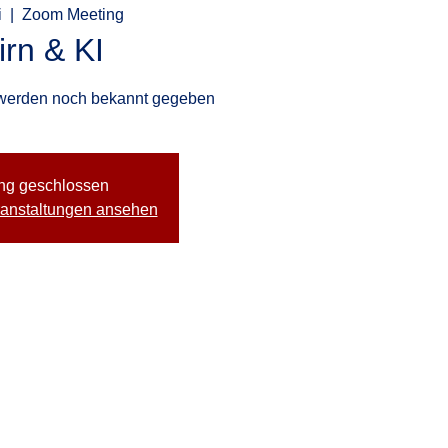
i
  |  
Zoom Meeting
rn & KI
 werden noch bekannt gegeben
ng geschlossen
ranstaltungen ansehen