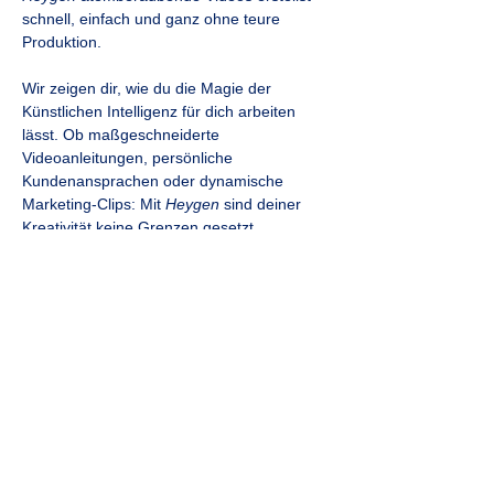
schnell, einfach und ganz ohne teure 
Produktion.
Wir zeigen dir, wie du die Magie der 
Künstlichen Intelligenz für dich arbeiten 
lässt. Ob maßgeschneiderte 
Videoanleitungen, persönliche 
Kundenansprachen oder dynamische 
Marketing-Clips: Mit 
Heygen
 sind deiner 
Kreativität keine Grenzen gesetzt.
Praktische Tipps
: So machst du 
deine Videos zum echten Hingucker.
Inspirierende Ideen
: Neue 
Möglichkeiten für deine Arbeit als 
Trainer, Berater oder Coach.
Cleverer Einsatz
: Tricks, um mit 
minimalem Aufwand maximale Wirkung 
zu erzielen.
Erlebe, wie einfach und wirkungsvoll KI sein 